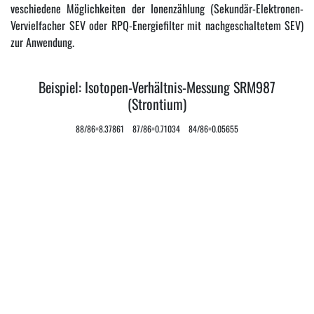
veschiedene Möglichkeiten der Ionenzählung (Sekundär-Elektronen-
Vervielfacher SEV oder RPQ-Energiefilter mit nachgeschaltetem SEV)
zur Anwendung.
Beispiel: Isotopen-Verhältnis-Messung SRM987
(Strontium)
88/86=8.37861 87/86=0.71034 84/86=0.05655