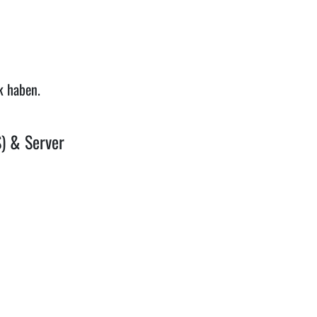
k haben.
S) & Server