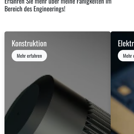
Erfahren Sie mehr über meine Fähigkeiten im
Bereich des Engineerings!
Konstruktion
Elekt
Mehr erfahren
Mehr 