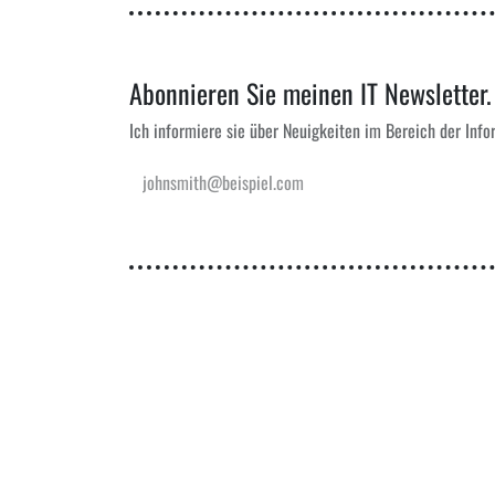
Kann ich Ihnen helfen?
Kontaktieren Sie mich!
Abonnieren Sie meinen IT Newsletter.
Ich informiere sie über Neuigkeiten im Bereich der Info
Copyright © NICO SOLUTIONS - ENGINEERING & IT
-
Coo
in
Allgemein
#
IT
NICO SOLUTIONS - ENGINEERING & IT