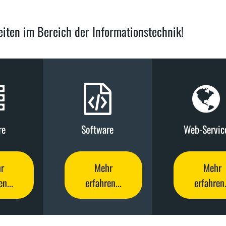
iten im Bereich der Informationstechnik!
re
Software
Web-Servic
r
Mehr
Mehr
n...
erfahren...
erfahren.