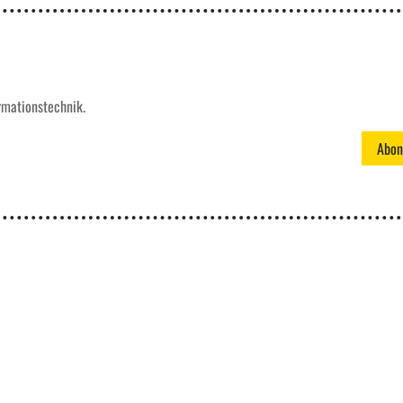
Schreiben Sie mir eine Nachricht
info@nico-solutions.de
rmationstechnik.
Home
•
Über mich
•
Engineering
•
IT
•
Impressum
•
Datenschut
Abon
kie-Richtlinie